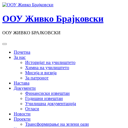
Skip
to
content
ООУ Живко Брајковски
ООУ ЖИВКО БРАЈКОВСКИ
Почетна
За нас
Историјат на училиштето
Химна на училиштето
Мисија и визија
За патронот
Настава
Документи
Финансиски извештаи
Годишни извештаи
Училишна документација
Огласи
Новости
Проекти
Трансформирање на зелени оази