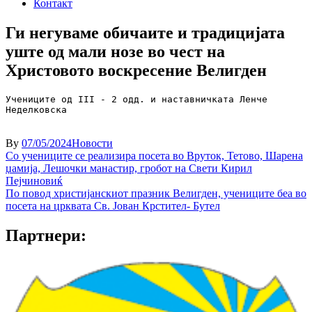
Контакт
Ги негуваме обичаите и традицијата
уште од мали нозе во чест на
Христовото воскресение Велигден
Учениците од III - 2 одд. и наставничката Ленче 
Неделковска
By
07/05/2024
Новости
Навигација
Со учениците се реализира посета во Вруток, Тетово, Шарена
џамија, Лешочки манастир, гробот на Свети Кирил
на
Пејчиновиќ
напис
По повод христијанскиот празник Велигден, учениците беа во
посета на црквата Св. Јован Крстител- Бутел
Партнери: